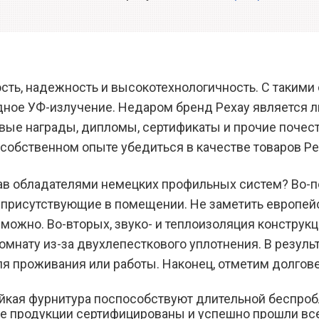
ость, надежность и высокотехнологичность. С такими
редное УФ-излучение. Недаром бренд Рехау является 
овые награды, дипломы, сертификаты и прочие почест
собственном опыте убедиться в качестве товаров Ре
ав обладателями немецких профильных систем? Во-пер
 присутствующие в помещении. Не заметить европейс
жно. Во-вторых, звуко- и теплоизоляция конструкци
комнату из-за двухлепесткового уплотнения. В резуль
ля проживания или работы. Наконец, отметим долгов
кая фурнитура поспособствуют длительной беспробл
аве продукции сертифицированы и успешно прошли в