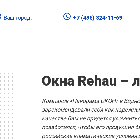
Ваш город:
+7 (495) 324-11-69
Видное
Единый номер отдела
продаж в г. Видное
ПЛАСТИКО
Окна Rehau – 
В ВИДНОМ
Компания «Панорама ОКОН» в Видно
зарекомендовали себя как надежные
Вы
Готовые решения
качестве Вам не придется усомнить
позаботился, чтобы его продукция 
российские климатические условия 