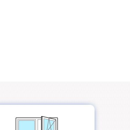
Специальный
Немецкая
стеклопакет
фурнитура