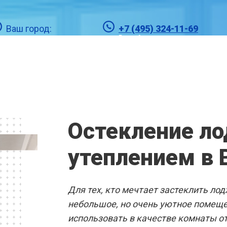
Ваш город:
+7 (495) 324-11-69
Видное
Единый номер отдела
продаж в г. Видное
ПЛАСТИКО
Остекление ло
В ВИДНОМ
утеплением в
Вы
Готовые решения
Для тех, кто мечтает застеклить ло
небольшое, но очень уютное помеще
использовать в качестве комнаты от