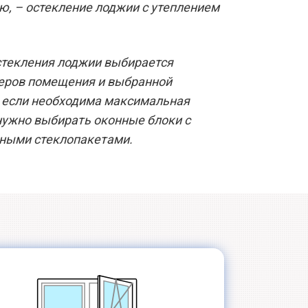
ю, – остекление лоджии с утеплением
стекления лоджии выбирается
меров помещения и выбранной
, если необходима максимальная
нужно выбирать оконные блоки с
ными стеклопакетами.
Специальный
Немецкая
стеклопакет
фурнитура