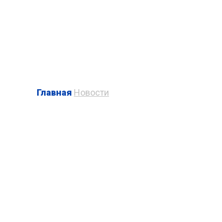
Написать нам
Главная
Новости
ПЛАСТИКОВЫЕ
ОКНА В ВИДНОМ
Готовые решения